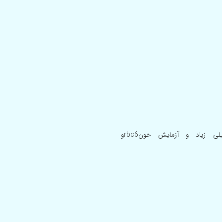
سلام.من پسری با علائم خواب آلودگی و گیجی خیلی خیلی زیاد و آزمایش خونrbc6و