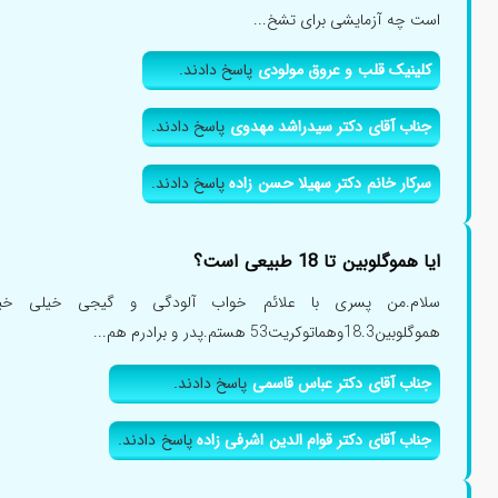
است چه آزمایشی برای تشخ...
کلینیک قلب و عروق مولودی
پاسخ دادند.
جناب آقای دکتر سیدراشد مهدوی
پاسخ دادند.
سرکار خانم دکتر سهیلا حسن زاده
پاسخ دادند.
ایا هموگلوبین تا 18 طبیعی است؟
هموگلوبین18.3وهماتوکریت53 هستم.پدر و برادرم هم...
جناب آقای دکتر عباس قاسمی
پاسخ دادند.
جناب آقای دکتر قوام الدین اشرفی زاده
پاسخ دادند.