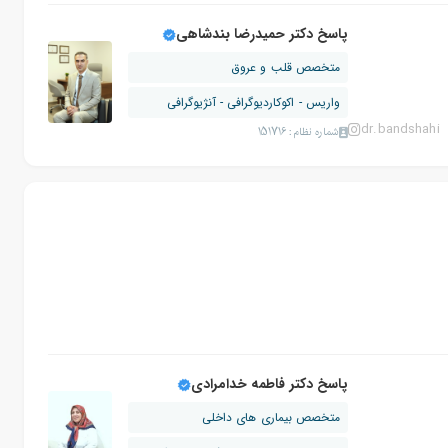
پاسخ دکتر حمیدرضا بندشاهی
متخصص قلب و عروق
واریس - اکوکاردیوگرافی - آنژیوگرافی
dr.bandshahi
شماره نظام: 151716
پاسخ دکتر فاطمه خدامرادی
متخصص بیماری های داخلی