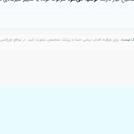
ه با استفاده از
سونوگرافی
و سایر ابزارهای تشخیصی، جداپذیر 
یشتر، ممکن است
نمونه‌برداری
توده نیز صورت بگیرد تا تشخیص ن
حیح نیاز دارند،
توصیه می‌شود
هرگونه توده یا تغییر غیرعادی د
ک نیست.
برای هرگونه اقدام درمانی حتماً با پزشک متخصص مشورت کنید. در مواقع اورژانسی 