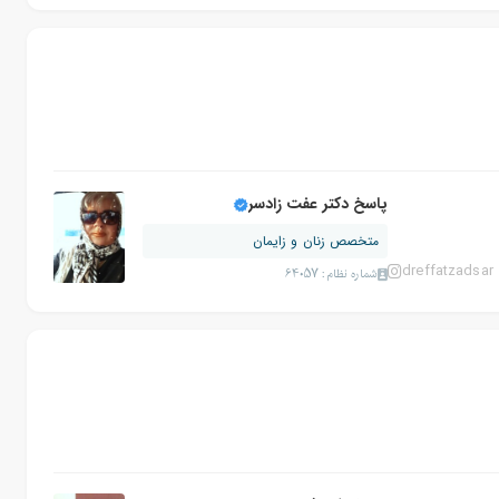
پاسخ دکتر سمیه شهسواری
جراح و متخصص زنان ، زایمان و نازایی
drsomayehsha
شماره نظام: 115605
پاسخ دکتر عفت زادسر
متخصص زنان و زایمان
dreffatzadsar
شماره نظام: 64057