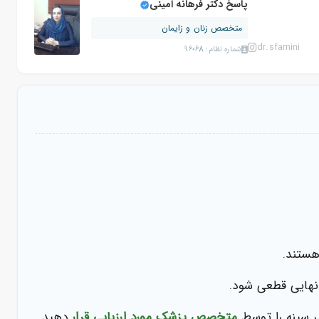
پاسخ دکتر فرهانه امینی
متخصص زنان و زایمان
dr.sfamini
شماره نظام: 96068