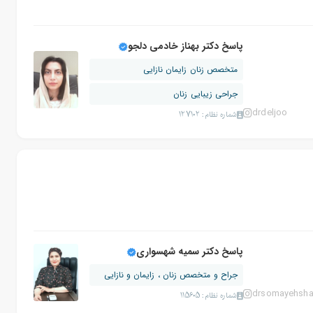
پاسخ دکتر بهناز خادمی دلجو
متخصص زنان زایمان نازایی
جراحی زیبایی زنان
drdeljoo
شماره نظام: 127102