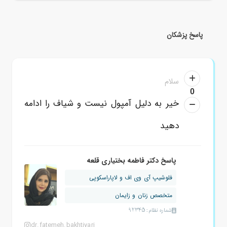
پاسخ پزشکان
سلام
0
خیر به دلیل آمپول نیست و شیاف را ادامه
دهید
پاسخ دکتر فاطمه بختیاری قلعه
فلوشیپ آی وی اف و لاپاراسکوپی
متخصص زنان و زایمان
شماره نظام: 92345
dr.fatemeh.bakhtiyari