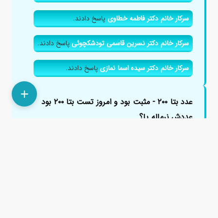
سرکار خانم دکتر فاطمه خطاوی
پاسخ دادند.
سرکار خانم دکتر نسرین قاسمی تودشکچوئی
پاسخ دادند.
سرکار خانم دکتر سیده اسما نمازی
پاسخ دادند.
عدد بتا ٢٠٠ - مثبت بود و امروز تست بتا ٢٠٠ بود
عددش نرماله یا؟
۳ سال پیش
با سلام من امروز ١١ روز از قطع قرص دوفاستونم میگذره ماه
پیش ٢٩ م پریود شدم دیشب بی بی زدم مثبت بود و امروز
تست بتا ٢٠٠ ...
پاسخ دادند.