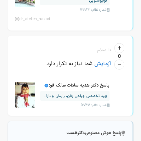
کولپوسکوپی
شماره نظام: 119923
dr_atefeh_nazari
با سلام
0
آزمایش
شما نیاز به تکرار دارد.
پاسخ دکتر هدیه سادات سالک فرد
بورد تخصصی جراحی زنان، زایمان و نازایی
شماره نظام: 59791
پاسخ هوش مصنوعی
دکترهَست