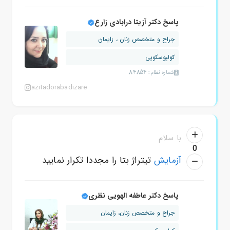
پاسخ دکتر آزیتا درابادی زارع
جراح و متخصص زنان ، زایمان
کولپوسکوپی
شماره نظام: 84854
azitadorabadizare
با سلام
0
آزمایش
تیتراژ بتا را مجددا تکرار نمایید
پاسخ دکتر عاطفه الهویی نظری
جراح و متخصص زنان، زایمان