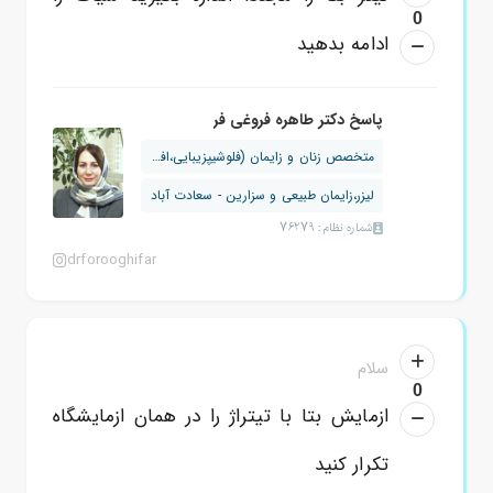
0
ادامه بدهید
پاسخ دکتر طاهره فروغی فر
متخصص زنان و زایمان (فلوشیپزیبایی،افت...
لیزر،زایمان طبیعی و سزارین - سعادت آباد
شماره نظام: 76279
drforooghifar
سلام
0
ازمایش بتا با تیتراژ را در همان ازمایشگاه
تکرار کنید