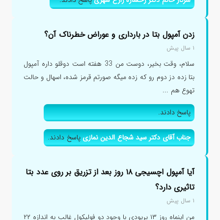
زدن آمپول بتا در بارداری و عوراض خطرناک آن؟
۱ سال پیش
سلام، وقت بخیر، دوست من 33 هفته است دوقلو داره آمپول
بتا زده دز دوم رو که زده میگه صورتم قرمز شده، اسهال و حالت
تهوع هم ...
پاسخ دادند.
جناب آقای دکتر سید شجاع الدین نمازی
پاسخ دادند.
آیا آمپول اچسیجی ۱۸ روز بعد از تزریق بر روی عدد بتا
تاثیری دارد؟
۱ سال پیش
من اینماه روز ۱۳ پریودی با وجود دو فولیکول غالب به اندازه ۲۲