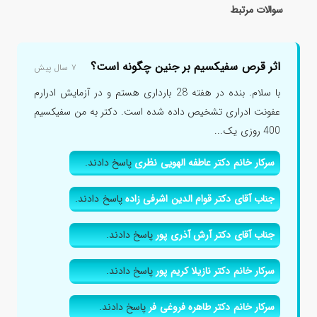
سوالات مرتبط
اثر قرص سفیکسیم بر جنین چگونه است؟
۷ سال پیش
با سلام. بنده در هفته 28 بارداری هستم و در آزمایش ادرارم
عفونت ادراری تشخیص داده شده است. دکتر به من سفیکسیم
400 روزی یک...
سرکار خانم دکتر عاطفه الهویی نظری
پاسخ دادند.
جناب آقای دکتر قوام الدین اشرفی زاده
پاسخ دادند.
جناب آقای دکتر آرش آذری پور
پاسخ دادند.
سرکار خانم دکتر نازیلا کریم پور
پاسخ دادند.
سرکار خانم دکتر طاهره فروغی فر
پاسخ دادند.