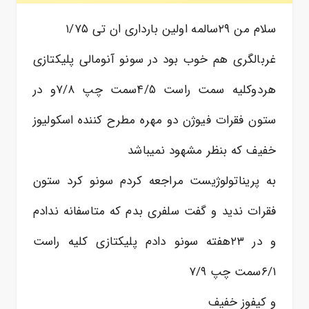
سلام من ۲۹سالمه اولین بارداری ان تی ۱/۷۵
غربالگری هم خوب بود در سونو آنومالی پلیکتازی
هردوکلیه سمت راست ۴/۵سمت چپ ۷/۸و در
ستون فقرات فیوژن دو مهره مطرح کننده اسکولیوز
خفیف که بنظر مشهود نمیباشد
به پریناتولوژیست مراجعه کردم سونو کرد ستون
فقرات ندید و گفت سلفری بدم که متاسفانه ندادم
و در ۲۳هفته سونو دادم پلیکتازی کلیه راست
۶/۱سمت چپ ۷/۹
و کیفوز خفیف