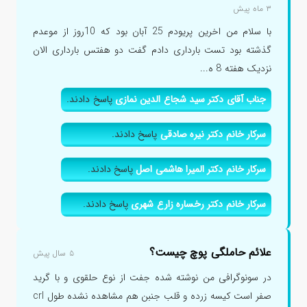
۳ ماه پیش
با سلام من اخرین پریودم 25 آبان بود که 10روز از موعدم
گذشته بود تست بارداری دادم گفت دو هفتس بارداری الان
نزدیک هفته 8 ه...
جناب آقای دکتر سید شجاع الدین نمازی
پاسخ دادند.
سرکار خانم دکتر نیره صادقی
پاسخ دادند.
سرکار خانم دکتر المیرا هاشمی اصل
پاسخ دادند.
سرکار خانم دکتر رخساره زارع شهری
پاسخ دادند.
علائم حاملگی پوچ چیست؟
۵ سال پیش
در سونوگرافی من نوشته شده جفت از نوع حلقوی و با گرید
صفر است کیسه زرده و قلب جنبن هم مشاهده نشده طول crl