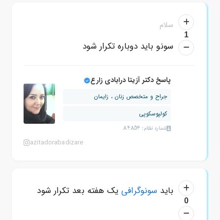
سلام
1
سونو باید دوباره تکرار شود
پاسخ دکتر آزیتا درابادی زارع
جراح و متخصص زنان ، زایمان
کولپوسکوپی
شماره نظام: 84854
azitadorabadizare
باید
سونوگرافی
یک هفته بعد تکرار شود
0