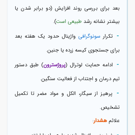
بعد برای بررسی روند افزایش (دو برابر شدن یا
بیشتر نشانه رشد
طبیعی است
).
-
تکرار
سونوگرافی
واژینال حدود یک هفته بعد
برای جستجوی کیسه زرده یا جنین.
-
ادامه حمایت لوترال (
پروژسترون
) طبق دستور
تیم درمان و اجتناب از فعالیت سنگین.
-
پرهیز از سیگار، الکل و مواد مضر تا تکمیل
تشخیص.
علائم
هشدار
: