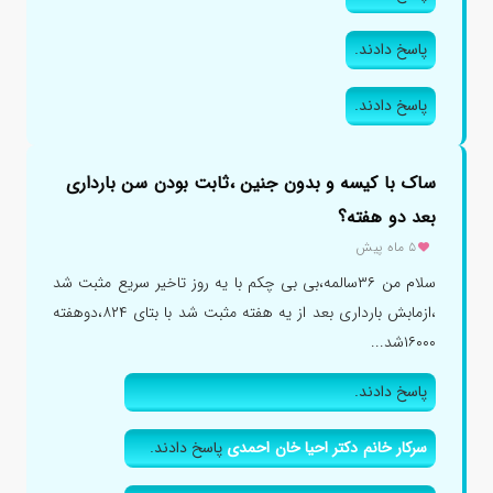
پاسخ دادند.
پاسخ دادند.
ساک با کیسه و بدون جنین ،ثابت بودن سن بارداری
بعد دو هفته؟
۵ ماه پیش
سلام من ۳۶سالمه،بی بی چکم با یه روز تاخیر سریع مثبت شد
،ازمابش بارداری بعد از یه هفته مثبت شد با بتای ۸۲۴،دوهفته
۱۶۰۰۰شد...
پاسخ دادند.
سرکار خانم دکتر احیا خان احمدی
پاسخ دادند.