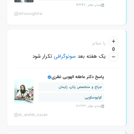
شماره نظام: 76279
drforooghifar
با سلام
0
یک هفته بعد
سونوگرافی
تکرار شود
پاسخ دکتر عاطفه الهویی نظری
جراح و متخصص زنان، زایمان
کولپوسکوپی
شماره نظام: 119923
dr_atefeh_nazari