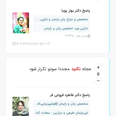
پاسخ دکتر بهار پویا
متخصص و جراح زنان زایمان و نازایی - د...
دارایی بورد تخصصی زنان و زایمان
شماره نظام: 126738
dr.baharpouya.gyn.ob
عجله
نکنید
مجددا سونو تکرار شود
0
پاسخ دکتر طاهره فروغی فر
متخصص زنان و زایمان (فلوشیپزیبایی،افت...
لیزر،زایمان طبیعی و سزارین - سعادت آباد