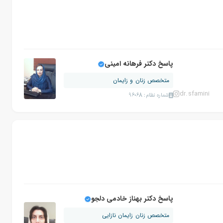
پاسخ دکتر فرهانه امینی
متخصص زنان و زایمان
dr.sfamini
شماره نظام: 96068
پاسخ دکتر بهناز خادمی دلجو
متخصص زنان زایمان نازایی