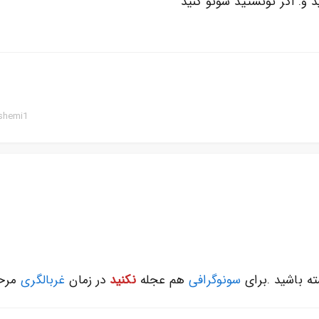
 و. اگر تونستید سونو کنید
shemi1
ه باشید .برای
سونوگرافی
هم عجله
نکنید
در زمان
غربالگری
مرحل