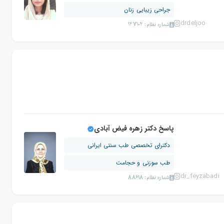
جراحی زیبایی زنان
drdeljoo
شماره نظام: 127102
پاسخ دکتر زهره فیض آبادی
دکترای تخصصی طب سنتی ایرانی
طب سوزنی و حجامت
dr_feyzabadi
شماره نظام: 88618