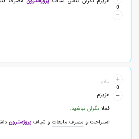
عزیزم. نگران. نباش. شیاف.
پروژسترون
. مصرف. کنید
0
سلام
0
عزیزم.
فعلا
نگران نباشید
.
استراحت و
مصرف مایعات
و شیاف
پروژسترون
داشت