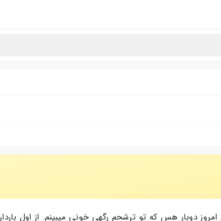
هفته تمام بارداری هستم امروز دوبار هس که تو ترشحم رگهی خونی میبینم. از