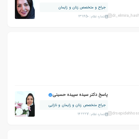
جراح و متخصص زنان و زایمان
dr_elmira_has
شماره نظام: 139450
پاسخ دکتر سیده سپیده حسینی
جراح متخصص زنان و زایمان و نازایی
drsepidehhoss
شماره نظام: 142227