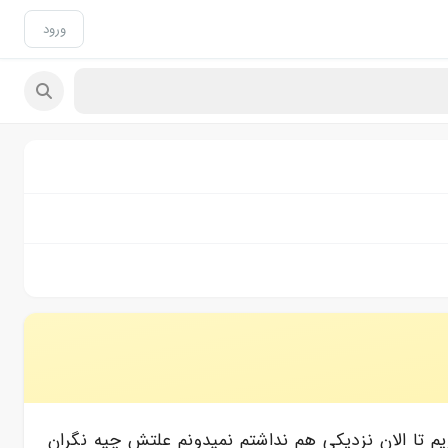
ورود
 اول بارداریم تا الان نزدیکی هم نداشتم نمیدونم علتش چیه نگران