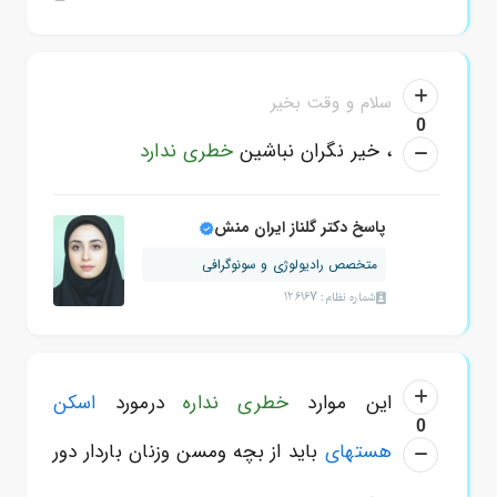
سلام و وقت بخیر
0
، خیر نگران نباشین
خطری ندارد
پاسخ دکتر گلناز ایران منش
متخصص رادیولوژی و سونوگرافی
شماره نظام: 126167
این موارد
خطری نداره
درمورد
اسکن
0
هستهای
باید از بچه ومسن وزنان باردار دور