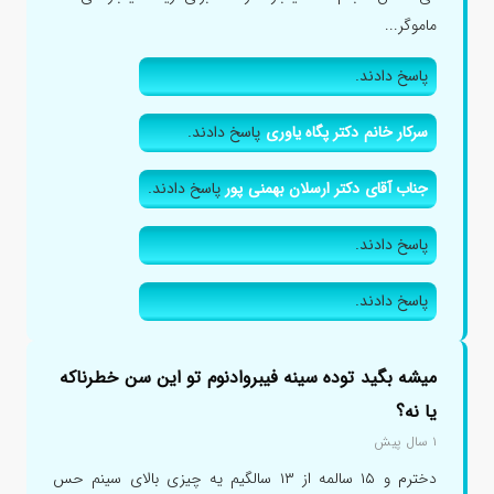
ماموگر...
پاسخ دادند.
سرکار خانم دکتر پگاه یاوری
پاسخ دادند.
جناب آقای دکتر ارسلان بهمنی پور
پاسخ دادند.
پاسخ دادند.
پاسخ دادند.
میشه بگید توده سینه فیبروادنوم تو این سن خطرناکه
یا نه؟
۱ سال پیش
دخترم و ۱۵ سالمه از ۱۳ سالگیم یه چیزی بالای سینم حس