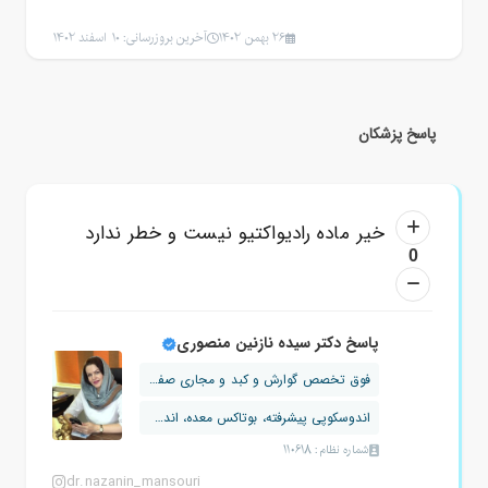
26 بهمن 1402
آخرین بروزرسانی: 10 اسفند 1402
پاسخ پزشکان
خیر ماده رادیواکتیو نیست و خطر ندارد
0
پاسخ دکتر سیده نازنین منصوری
فوق تخصص گوارش و کبد و مجاری صفراوی
اندوسکوپی پیشرفته، بوتاکس معده، اندوس...
شماره نظام: 110618
dr.nazanin_mansouri