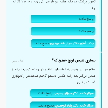
تجوبز پزشک در یک هفته دو بار سی تی ریه دم، حالا نگرانم،
چه ا...
پاسخ دادند.
پاسخ دادند.
جناب آقای دکتر سیدراشد مهدوی
پاسخ دادند.
بیماری تنیس ارنج خطرناکه؟
۱ سال پیش
سلام من رو ارنجم یه استخوان اضافی در اومده کوچیکه یکم از
عدس بزرگتر بعد رفتم عکس دستمو گرفتم متخصص رادیولوژی
گف ک بله ای...
سرکار خانم دکتر سوزان رحیمی
پاسخ دادند.
سرکار خانم دکتر پارلا توحیدی
پاسخ دادند.