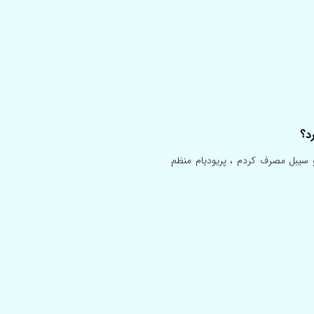
د؟
و سیبل مصرف کردم ، پریودیام منظم