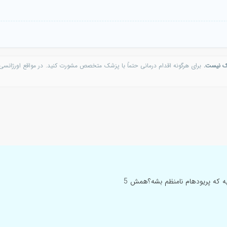
ک نیست.
برای هرگونه اقدام درمانی حتماً با پزشک متخصص مشورت کنید. در مواقع اورژانسی 
سلام خسته نباشید میخواستم بدونم بعد از سقط جنین 5 هفته ایی عادیه که پریودهام نامنظم بشه؟همش 5