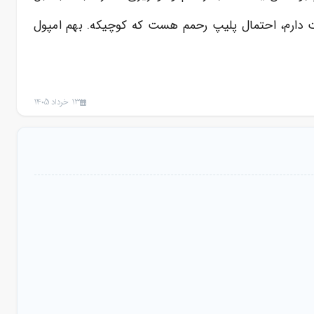
م. امروز سونوانجام دادم گغتن کیست دارم، احتمال پلیپ رحمم هست که کوچیکه. بهم امپول
13 خرداد 1405