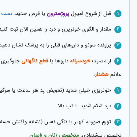
قبل از شروع آمپول
پروژسترون
یا قرص جدید،
تست ب
1
مقدار و الگوی خونریزی و درد را همین الآن ثبت کنید
2
پرونده سونو و داروهای قبلی را به پزشک نشان دهید تا
3
از مصرف
خودسرانه
داروها یا
قطع ناگهانی
جلوگیری ش
4
علائم
هشدار
:
خونریزی خیلی شدید (تعویض پد هر ساعت یا سرگ
1
درد شکم شدید یا تب بالا.
2
تورم صورت، کهیر یا تنگی نفس (نشانه واکنش حساس
3
تخصص پیشنهادی:
متخصص زنان و زایمان