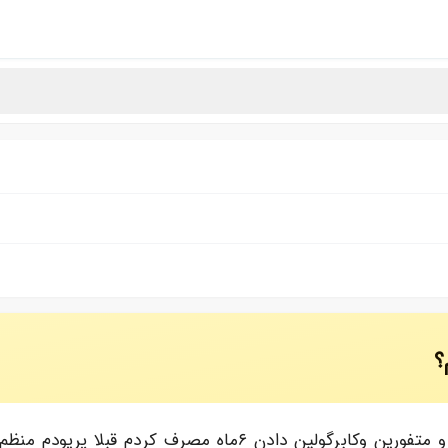
؟
سلام برای درد پریودم رفتم دکتربهم قرص اسپرولاکتونون و متفوری