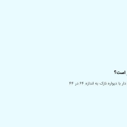
 است؟
باسلام،به دلیل نامنظمی پریودسونو دادم و متوجه شدم یه کیست سپتوم دار با دیواره نازک به اندازه ۶۴ در ۴۴