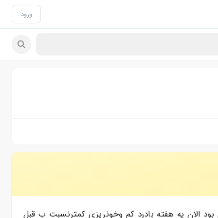
ورود
ن وکابرگولین دادن ۶ماه مصرف کردم قبلا پریودم منظم بود الان یه هفته بادرد کم وخونریزی کمترنسبت ب قبل