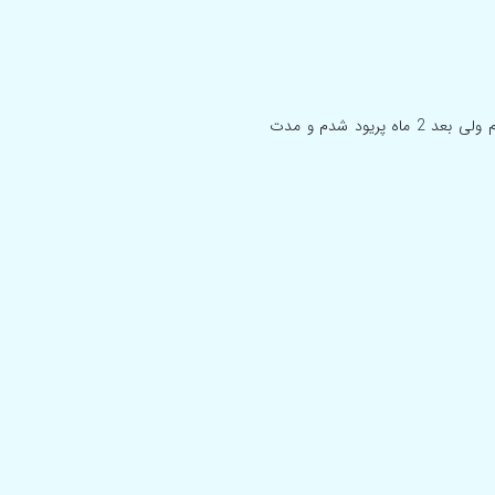
با سلام من مدت 5 ماه هست عمل فیبروم کردم دوماه اول پریود نشدم ولی بعد 2 ماه پریود شدم و مدت