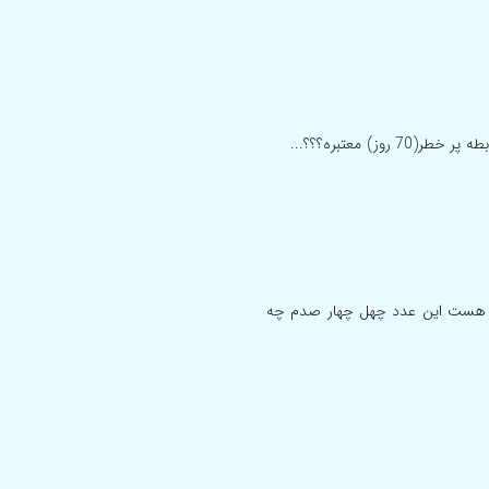
لام خسته نباشید چرا جلوی نتیجه تست hiv عدد میذارن عدد 0/44 هست این عدد چهل چهار صدم چه