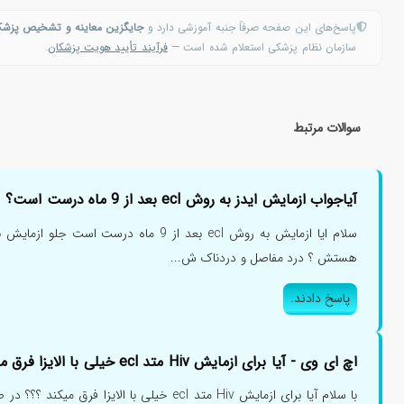
پاسخ‌های این صفحه صرفاً جنبه آموزشی دارد و
جایگزین معاینه و تشخیص پزش
سازمان نظام پزشکی استعلام شده است —
فرآیند تأیید هویت پزشکان
.
سوالات مرتبط
آیاجواب ازمایش ایدز به روش ecl بعد از 9 ماه درست است؟
هستش ؟ درد مفاصل و دردناک ش...
پاسخ دادند.
اچ ای وی - آیا برای ازمایش Hiv متد ecl خیلی با الایزا فرق میکند؟
با سلام آیا برای ازمایش Hiv متد ecl خیلی با الای