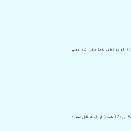
سلام آیا آزمایش hiv بعد از گذشت ۱۷ ماه از رابطه پرخطر با دستگاه ecl که به لطف خدا منفی شد معتبر
با سلام سال نو پیشاپیش مبارک ایا تست HBS-Ag به روش ecl بعد از 84 روز (12 هفته) از رابطه قابل استناد