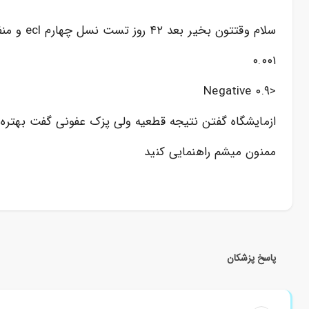
سلام وقتتون بخیر بعد ۴۲ روز تست نسل چهارم ecl و منفی بود
۰.۰۰۱
<Negative ۰.۹
ازمایشگاه گفتن نتیجه قطعیه ولی پزک عفونی گفت بهتره ۹۰ روز تکرار بشه بعد ۴۰ روز دقت ۹۵ درصد
ممنون میشم راهنمایی کنید
پاسخ پزشکان