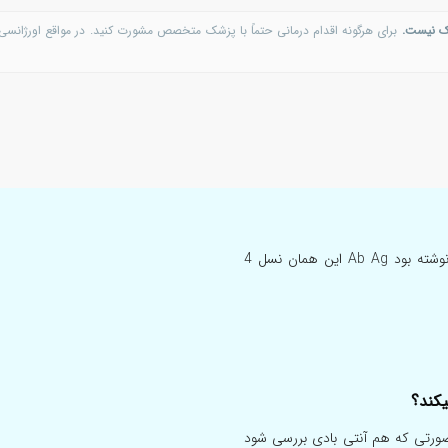
ک نیست.
برای هرگونه اقدام درمانی حتماً با پزشک متخصص مشورت کنید. در مواقع اورژانسی 
سلام ایا ازمایش به روش ecl بعد از 9 ماه درست است جلو ازمایش نوشته بود Ab Ag این همان نسل 4
زا فرق میکند ؟؟؟ در صورتی که هم آنتی بادی بررسی شود