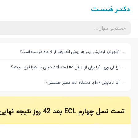
آیاجواب ازمایش ایدز به روش ecl بعد از 9 ماه درست است؟
اچ ای وی - آیا برای ازمایش Hiv متد ecl خیلی با الایزا فرق میکند؟
آیا آزمایش hiv با دستگاه ecl معتبر هستش؟
تست نسل چهارم ECL بعد 42 روز نتیجه نهایی