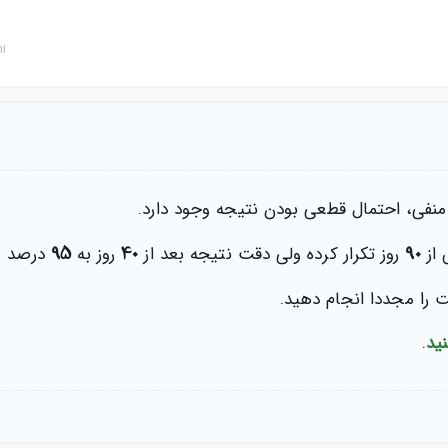
i
95
40
90
 از
روز تکرار کرده ولی دقت نتیجه بعد از
روز به
درصد م
 را مجددا انجام دهید.
ید
.