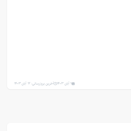
9 آبان 1403
آخرین بروزرسانی: 12 آبان 1403