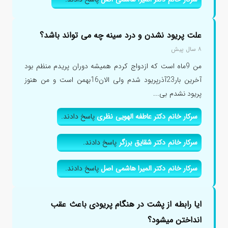
علت پریود نشدن و درد سینه چه می تواند باشد؟
۸ سال پیش
من 9ماه است که ازدواج کردم همیشه دوران پریدم منظم بود
آخرین بار23آذرپریود شدم ولی الان16بهمن است و من هنوز
پریود نشدم بی...
سرکار خانم دکتر عاطفه الهویی نظری
پاسخ دادند.
سرکار خانم دکتر شقایق برزگر
پاسخ دادند.
سرکار خانم دکتر المیرا هاشمی اصل
پاسخ دادند.
ایا رابطه از پشت در هنگام پریودی باعث عقب
انداختن میشود؟