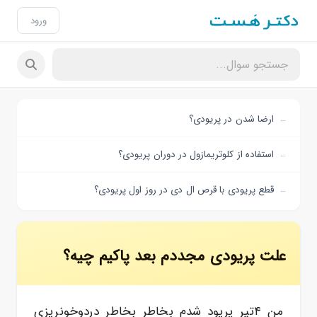
ورود
ارضا شدن در پریودی؟
استفاده از کلوتریمازول در دوران پریودی؟
قطع پریودی با قرص ال دی در روز اول پریودی؟
علت پریودی مجددم بعد پاکیم چیه؟
من ۴تیر پریود شدم بخاطر بخاطر دردوخونریزی