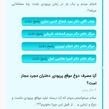
انجام میدم و یک بار در زمان پریودی باعث چه مشکلاتی
میشه؟...
جناب آقای دکتر سید شجاع الدین نمازی
پاسخ دادند.
سرکار خانم دکتر مریم السادات شریفی
پاسخ دادند.
سرکار خانم دکتر اعظم نوروزی
پاسخ دادند.
سرکار خانم دکتر المیرا هاشمی اصل
پاسخ دادند.
آیا مصرف دوغ موقع پریودی دختران مجرد مجاز
است؟
۴ سال پیش
سلام میخواستم بدونم که آیا درسته نباید موقع پریودی ماست و
دوغ و ترشی و ....از قبیل این چیزا بخوریم؟؟؟...