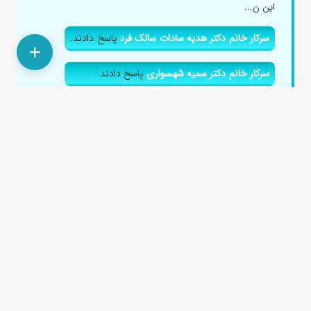
این ن...
سرکار خانم دکتر هدیه سادات سالک فرد
پاسخ دادند.
سرکار خانم دکتر سمیه شهسواری
پاسخ دادند.
جناب آقای دکتر مصطفی عظیمی
پاسخ دادند.
سرکار خانم دکتر المیرا هاشمی اصل
پاسخ دادند.
آیا پریودی دختر در ده سالگی نشانه ی ابتلا به بلوغ
زودرس است؟
۴ سال پیش
سلام و وقت بخیر....بنده یک دختر 10ساله دارم پریود
شده...واسه اولین بار...لازمه ببرمش دکتر؟ کلا چکار کنم براش؟
ک دورش بهش...