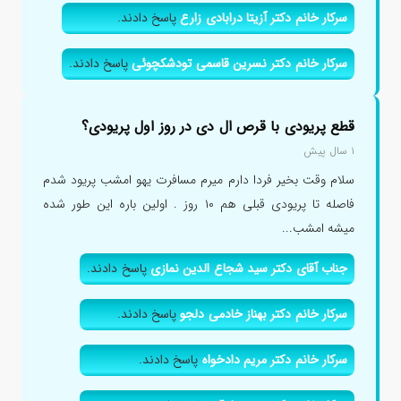
سرکار خانم دکتر آزیتا درابادی زارع
پاسخ دادند.
سرکار خانم دکتر نسرین قاسمی تودشکچوئی
پاسخ دادند.
قطع پریودی با قرص ال دی در روز اول پریودی؟
۱ سال پیش
سلام وقت بخیر فردا دارم میرم مسافرت یهو امشب پریود شدم
فاصله تا پریودی قبلی هم ۱۰ روز . اولین باره این طور شده
میشه امشب...
جناب آقای دکتر سید شجاع الدین نمازی
پاسخ دادند.
سرکار خانم دکتر بهناز خادمی دلجو
پاسخ دادند.
سرکار خانم دکتر مریم دادخواه
پاسخ دادند.