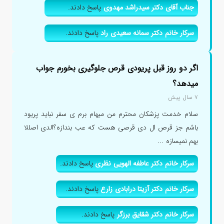
جناب آقای دکتر سیدراشد مهدوی
پاسخ دادند.
سرکار خانم دکتر سمانه سعیدی راد
پاسخ دادند.
اگر دو روز قبل پریودی قرص جلوگیری بخورم جواب
میدهد؟
۷ سال پیش
سلام خدمت پزشکان محترم من میهام برم ی سفر نباید پریود
باشم جز قرص ال دی قرصی هست که عب بندازه؟الدی اصللا
بهم نمیسازه ...
سرکار خانم دکتر عاطفه الهویی نظری
پاسخ دادند.
سرکار خانم دکتر آزیتا درابادی زارع
پاسخ دادند.
سرکار خانم دکتر شقایق برزگر
پاسخ دادند.