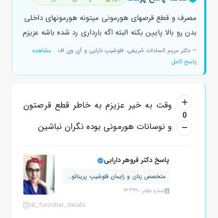
مصرف و قطع قرصهای هورمونی میتونه هورمونهای داخلی
بدن رو بالا پایین بکنه البته اگه بارداری رد شده باشه عزیزم
— دکتر مریم السادات شریفی، فلوشیپ نازایی و آی وی اف
مشاهده
پاسخ کامل
وقت به خیر عزیزم به خاطر قطع قرصتون
0
و نوسانات هورمونی بوده نگران نباشین
پاسخ دکتر فروهر دارابی
متخصص زنان و زایمان فلوشیپ پریناتولوژ...
شماره نظام: 143130
dr_foroohar_darabi