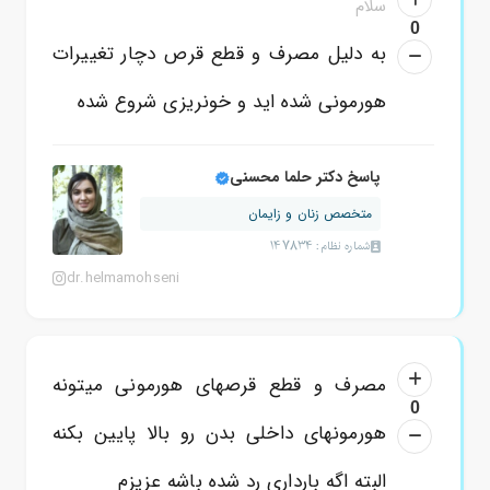
سلام
0
به دلیل مصرف و قطع قرص دچار تغییرات
هورمونی شده اید و خونریزی شروع شده
پاسخ دکتر حلما محسنی
متخصص زنان و زایمان
شماره نظام: 147834
dr.helmamohseni
مصرف و قطع قرصهای هورمونی میتونه
0
هورمونهای داخلی بدن رو بالا پایین بکنه
البته اگه بارداری رد شده باشه عزیزم