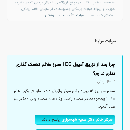
متخصص مشورت کنید. در مواقع اورژانسی با مراکز درمانی تماس بگیرید.
هویت و پروانه طبابت پزشکان پاسخ‌دهنده از سازمان نظام پزشکی
استعلام شده است —
فرآیند تأیید هویت پزشکان
.
سوالات مرتبط
چرا بعد از تزریق آمپول HCG هنوز علائم تخمک گذاری
ندارم ندارم؟
۳ سال پیش
سلام من روز ۱۳ پریود رفتم سونو واژینال دادم سایز فولیکول هام
۲۰ ۲۱ بود؛دوعدد در سمت راست یک عدد سمت چپ ؛ دکتر دو
عدد آمپ...
سرکار خانم دکتر سمیه شهسواری
پاسخ دادند.