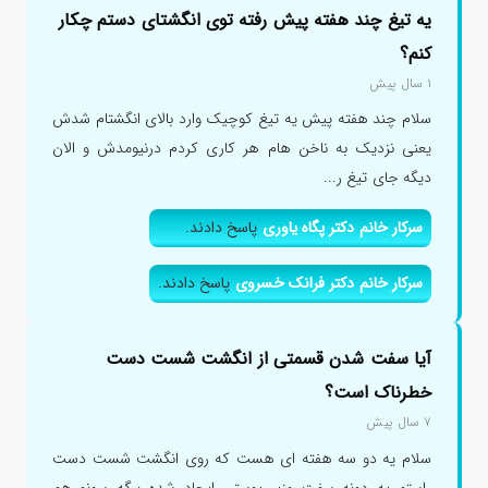
یه تیغ چند هفته پیش رفته توی انگشتای دستم چکار
کنم؟
۱ سال پیش
سلام چند هفته پیش یه تیغ کوچیک وارد بالای انگشتام شدش
یعنی نزدیک به ناخن هام هر کاری کردم درنیومدش و الان
دیگه جای تیغ ر...
سرکار خانم دکتر پگاه یاوری
پاسخ دادند.
سرکار خانم دکتر فرانک خسروی
پاسخ دادند.
آیا سفت شدن قسمتی از انگشت شست دست
خطرناک است؟
۷ سال پیش
سلام یه دو سه هفته ای هست که روی انگشت شست دست
راستم یه دونه سفت وزیر پوستی ایجاد شده برگه سونو هم