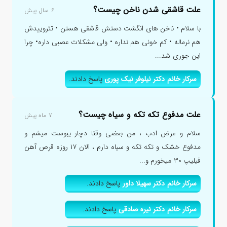
علت قاشقی شدن ناخن چیست؟
۶ سال پیش
با سلام • ناخن های انگشت دستش قاشقی هستن • تئروییدش
هم نرماله • کم خونی هم نداره • ولی مشکلات عصبی داره• چرا
این جوری شد...
سرکار خانم دکتر نیلوفر نیک پوری
پاسخ دادند.
علت مدفوع تکه تکه و سیاه چیست؟
۷ ماه پیش
سلام و عرض ادب ، من بعضی وقتا دچار یبوست میشم و
مدفوع خشک و تکه تکه و سیاه دارم ، الان ۱۷ روزه قرص آهن
فیلیپ ۳۰ میخورم و...
سرکار خانم دکتر سهیلا داور
پاسخ دادند.
سرکار خانم دکتر نیره صادقی
پاسخ دادند.