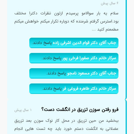
۶ سال پیش
سلام یه بار سوالامو پرسیدم ازتون نظرات دکترا مختلف
بود.استرس گرفتم شرمنده که دوباره تکرار میکنم خواهش میکنم
مطمعنم کنید ...
جناب آقای دکتر قوام الدین اشرفی زاده
پاسخ دادند.
سرکار خانم دکتر صفورا فرخی پور
پاسخ دادند.
جناب آقای دکتر مسعود نامجو
پاسخ دادند.
سرکار خانم دکتر طاهره فروغی فر
پاسخ دادند.
فرو رفتن سوزن تزریق در انگشت دست؟
۱ سال پیش
ببخشید من حین تزریق در محل کار نوک سوزن بعد تزریق
عضلانی به انگشت دستم خورد باید چه تست هایی انجام