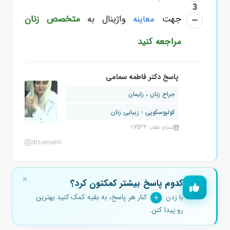
3
جهت
معاینه
واژینال به
متخصص زنان
مراجعه کنید
پاسخ دکتر فاطمه سمامی
جراح زنان ، زایمان
کولپوسکوپی ؛ زیبایی زنان
شماره نظام: 97524
drsamami
کدوم پاسخ بیشتر کمکتون کرد؟
با زدن
کنار هر پاسخ، به بقیه کمک کنید بهترین
رو پیدا کنن.