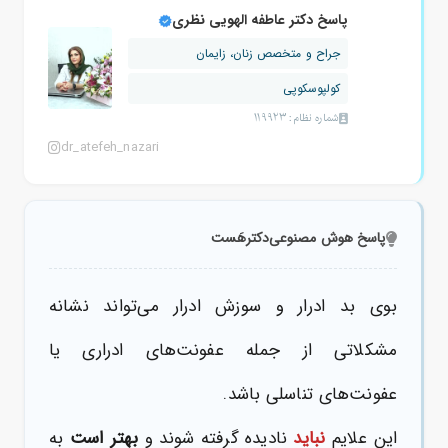
پاسخ دکتر عاطفه الهویی نظری
جراح و متخصص زنان، زایمان
کولپوسکوپی
شماره نظام: 119923
dr_atefeh_nazari
پاسخ هوش مصنوعی
دکترهَست
بوی بد ادرار و سوزش ادرار می‌تواند نشانه
مشکلاتی از جمله عفونت‌های ادراری یا
عفونت‌های تناسلی باشد.
این علایم
نباید
نادیده گرفته شوند و
بهتر است
به