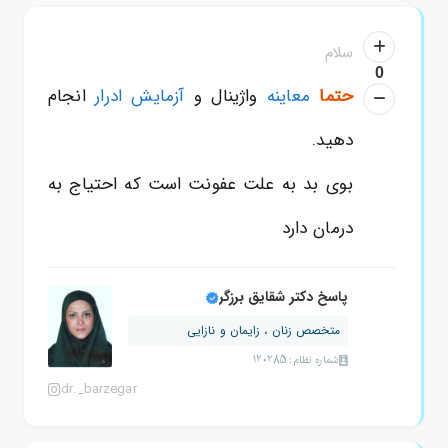
سلام
0
حتما
معاینه
واژینال و
آزمایش ادرار
انجام
دهید.
بوی بد به علت عفونت است که احتیاج به
درمان دارد
پاسخ دکتر شقایق برزگر
متخصص زنان ، زایمان و نازایی
شماره نظام: 120285
dr._barzegar