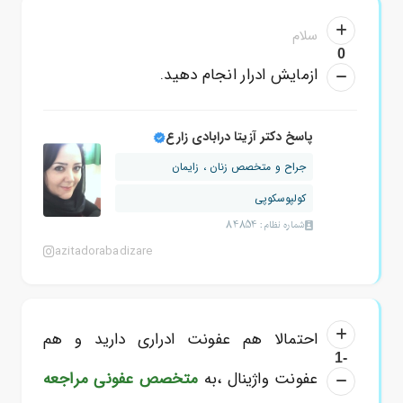
سلام
0
ازمایش ادرار انجام دهید.
پاسخ دکتر آزیتا درابادی زارع
جراح و متخصص زنان ، زایمان
کولپوسکوپی
شماره نظام: 84854
azitadorabadizare
احتمالا هم عفونت ادراری دارید و هم
-1
عفونت واژینال ،به
متخصص عفونی
مراجعه