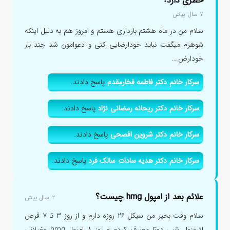
خطری دارد؟
۷ سال پیش
سلام من در ماه هشتم بارداری هستم و امروز هم به دلیل اینکه
شوهرم میگفت نباید خودارضایی کنی و دعوامون شد چند بار
خودارض...
سرکار خانم دکتر فاطمه فخارمقدم
پاسخ دادند.
سرکار خانم دکتر ریحانه رمضانی نژاد
پاسخ دادند.
سرکار خانم دکتر شروین افصحی
پاسخ دادند.
سرکار خانم دکتر هدیه سادات سالک فرد
پاسخ دادند.
علائم بعد از امپول hmg چیست؟
۲ سال پیش
سلام وقت بخیر من سیکل ۲۶ روزه دارم و از روز ۳ تا ۷ قرص
لتروزول شبی دوتا مصرف کردم و روز ۸ امپول hmg عضلانی