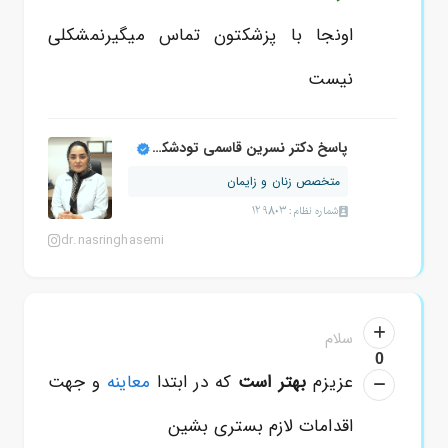
اونجا با پزشکتون تماس میگیرنمشکلی
نیست
پاسخ دکتر نسرین قاسمی تودشکچوئی
متخصص زنان و زایمان
شماره نظام: 129803
dr.nasringhasemi
سلام
0
عزیزم
بهتر است
که در ابتدا
معاینه
و جهت
اقدامات لازم بستری بشین