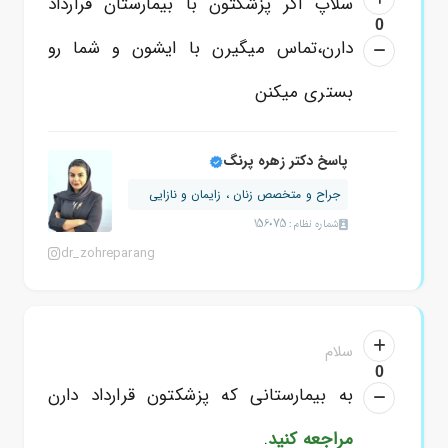
سلاپ اگر پزشکتون با بیمارستان قرارداد
0
دارن،تماس میگیرن با ایشون و شما رو
بستری میکنن
پاسخ دکتر زهره پرنگ
جراح و متخصص زنان ، زایمان و نازایی
شماره نظام: 156075
dr_zohreparang
سلام
0
به بیمارستانی که پزشکتون قرارداد دارن
مراجعه کنید
.