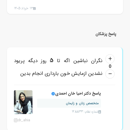
13 خرداد 1405
پاسخ پزشکان
5
نگران نباشین اگه تا
روز دیگه پریود
0
نشدین ازمایش خون بارداری انجام بدین
پاسخ دکتر احیا خان احمدی
متخصص زنان و زایمان
شماره نظام: 128833
dr_ahia