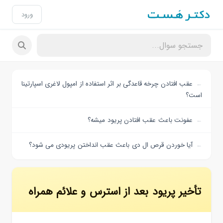
ورود
عقب افتادن چرخه قاعدگی بر اثر استفاده از امپول لاغری اسپارتینا
است؟
عفونت باعث عقب افتادن پریود میشه؟
آیا خوردن قرص ال دی باعث عقب انداختن پریودی می شود؟
تأخیر پریود بعد از استرس و علائم همراه