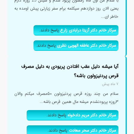
با سلام من اول ماه رمضون پریود شدم و سیکل 25 روزه دارم
یعنی الان روز دوازدهم سیکلمه برام سفر زیارتی پیش اومده به
خاطر ای...
سرکار خانم دکتر آزیتا درابادی زارع
پاسخ دادند.
سرکار خانم دکتر عاطفه الهویی نظری
پاسخ دادند.
آیا میشه دلیل عقب افتادن پریودی به دلیل مصرف
قرص پردنیزولون باشه؟
۷ ماه پیش
سلام من چند روزه قرص پردنیزولون ۵۰مصرف میکنم والان
۳روزه پریودنشدم میشه مال همین قرص باشه...
سرکار خانم دکتر مریم دادخواه
پاسخ دادند.
سرکار خانم دکتر سحر سعادت
پاسخ دادند.