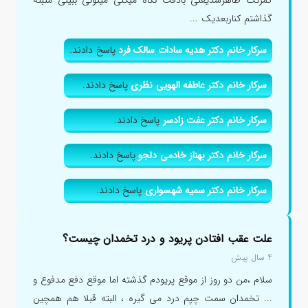
کمرنگ ظاهرشدیعنی بادقت نگاه میکنی میتونی ببینی مثبته
گذاشتم کناربعدیک ...
سرکار خانم دکتر هدیه سادات سالک فرد
پاسخ دادند.
سرکار خانم دکتر عاطفه الهویی نظری
پاسخ دادند.
سرکار خانم دکتر عفت زادسر
پاسخ دادند.
سرکار خانم دکتر بهناز خادمی دلجو
پاسخ دادند.
سرکار خانم دکتر سمیه شهسواری
پاسخ دادند.
علت عقب افتادن پریود و درد تخمدان چیست؟
۴ سال پیش
سلام ،من دو روز از موقع پریودم گذشته اما موقع دفع مدفوع و
... تخمدان سمت چپم درد می گیره ، البته قبلا هم همچین