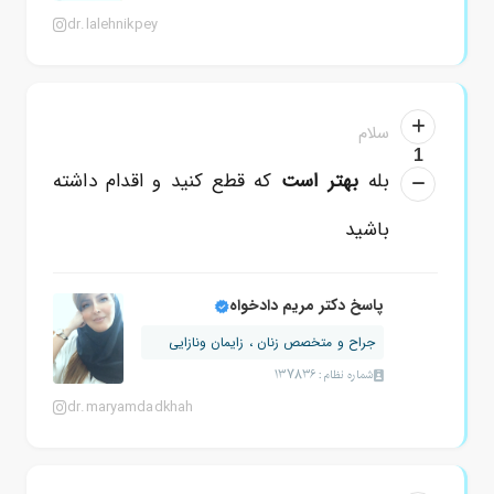
dr.lalehnikpey
سلام
1
بله
بهتر است
که قطع کنید و اقدام داشته
باشید
پاسخ دکتر مریم دادخواه
جراح و متخصص زنان ، زایمان ونازایی
شماره نظام: 137836
dr.maryamdadkhah