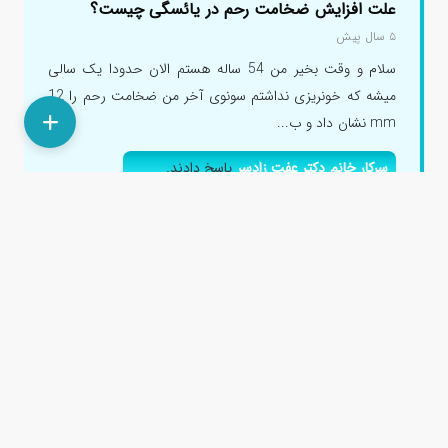
علت افزایش ضخامت رحم در یائسگی چیست؟
۵ سال پیش
سلام و وقت بخیر من 54 ساله هستم الان حدودا یک سالی
میشه که خونریزی نداشتم سونوی آخر من ضخامت رحم را 12
mm نشان داد و ب...
سرکار خانم دکتر عفت زادسر
پاسخ دادند.
سرکار خانم دکتر بهناز خادمی دلجو
پاسخ دادند.
سرکار خانم دکتر الهام مرادی
پاسخ دادند.
سرکار خانم دکتر سمیه شهسواری
پاسخ دادند.
سرکار خانم دکتر فروهر دارابی
پاسخ دادند.
آیا دیر برداشتن ا یو دی برای رحم خطرناک است؟