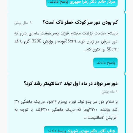
سرکار خانم دکتر زهرا سپهری
پاسخ دادند.
کم بودن دور سر کودک خطر ناک است؟
۹ سال پیش
باسلام خدمت پزشک محترم فرزند پسر هشت ماه ای دارم که
دور سرش در زمان تولد 35cmبوده و وزنش 3200 گرم با قد
50cm ,و اکنون که...
پاسخ دادند.
دور سر نوزاد در ماه اول تولد ۳سانتیمتر رشد کرد؟
۹ ماه پیش
با سلام دور سر بدو تولد نوزاد پسرم ۳۴بود در یک ماهگی ۳۷
شد وزنشم ۳۲۰۰بود که دریک ماهگی ۴۳۰۰شد با توجه به
افزایش ۳سانتیمت...
جناب آقای دکتر مهدی شهرزاد
پاسخ دادند.