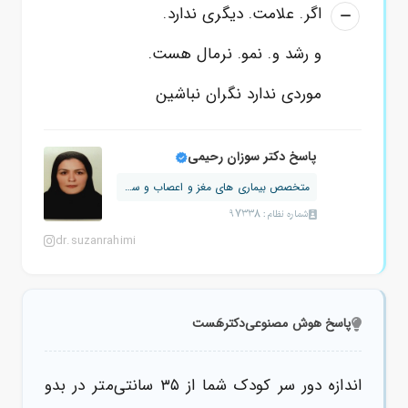
اگر. علامت. دیگری ندارد.
و رشد و. نمو. نرمال هست.
موردی ندارد نگران نباشین
پاسخ دکتر سوزان رحیمی
متخصص بیماری های مغز و اعصاب و ستون ف...
شماره نظام: 97338
dr.suzanrahimi
پاسخ هوش مصنوعی
دکترهَست
اندازه دور سر کودک شما از ۳۵ سانتی‌متر در بدو