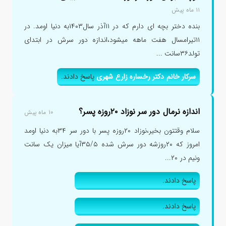
۱۱ ماه پیش
بنده دختر بچه ای دارم که در ۱۱آذر سال۱۴۰۳به دنیا اومد. در
۱۱تیرامسال هفت ماهه میشود،اندازه دور سرش در ابتدای
تولد۳۶سانت ...
سرکار خانم دکتر رخساره زارع شهری
پاسخ دادند.
اندازه نرمال دور سر نوزاد ۲۰روزه پسر؟
۱۰ ماه پیش
سلام وقتتون بخیر،نوزاد ۲۰روزه پسر با دور سر ۳۴به دنیا اومد
امروز که ۲۰روزشه دور سرش شده ۳۵/۵آیا میزان یک سانت
ونیم در ۲۰...
پاسخ دادند.
پاسخ دادند.