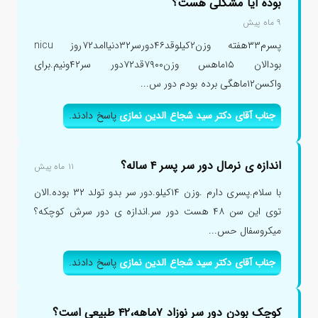
بوده آیا مشکلی هست؟
۹ ماه پیش
پسرم۳۳هفته وزن۲کیلوقد۴۶دورسر۳۲دنیاامد۷۲روز nicu
بودالان ۱۵ماهس وزن۷۹۰۰قد۷۲دور سر۴۲ونیم.برای
واکسن۱۲ماهگی برده بودم دور س...
جناب آقای دکتر سید شجاع الدین نمازی
پاسخ دادند.
اندازه ی نرمال دور سر پسر ۴ ساله؟
۱۱ ماه پیش
با سلام.پسری دارم .وزن ۱۴کیلو.دور سر بدو تولد ۳۲ بوده.الان
توی این سن ۴۸ هست دور سر.اندازه ی دور سرش کوچکه؟
میکروسفال حس...
جناب آقای دکتر سید شجاع الدین نمازی
پاسخ دادند.
کوچک بودن دور سر نوزاد ۷ماهه،۴۲ طبیعی است؟