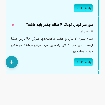
پاسخ دادند.
دور سر نرمال کودک ۴ ساله چقدر باید باشه؟
۱۱ ماه پیش
سلام.پسرم ۳ سال و هفت ماهشه.دور سرش ۴۸.نارس بدنیا
اومد با دور سر ۳۱.الان بنظرتون دور سرش نرماله؟ خواهش
میکنم جواب برید...
پاسخ دادند.
کوچک بودن دور سر نوزاد دختر ۵ ماهه؟
۱ سال پیش
با سلام و خسته نباشید دور سر دختر ۵ ماهه ام ۴۱ سانتیمتر
هست و دکترش میگه رشدش کنده ، ولی هیچ مشکلی خدا رو
شکر نداره ، وز...