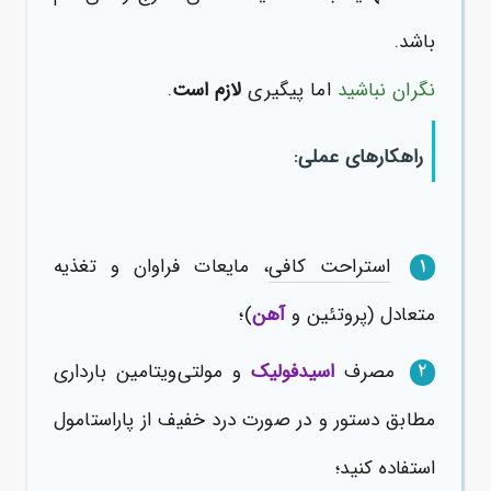
باشد.
نگران نباشید
اما پیگیری
لازم است
.
راهکارهای عملی:
استراحت کافی
، مایعات فراوان و تغذیه
1
متعادل (پروتئین و
آهن
)؛
مصرف
اسیدفولیک
و مولتی‌ویتامین بارداری
2
مطابق دستور و در صورت درد خفیف از پاراستامول
استفاده کنید؛