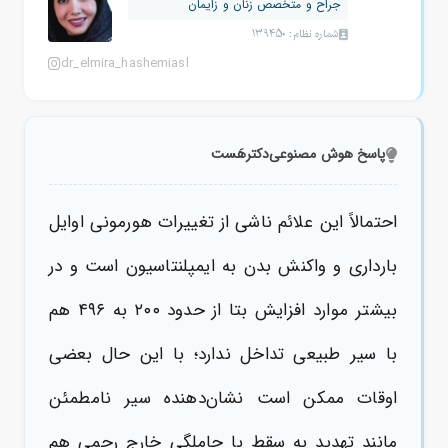
جراح و متخصص زنان و زایمان
شماره نظام: 139450
dr_elmira_hashemiasl
پاسخ هوش مصنوعی
دکترهَست
احتمالاً این علائم ناشی از تغییرات هورمونی اوایل
بارداری و واکنش بدن به ایمپلنتاسیون است و در
بیشتر موارد افزایش بتا از حدود ۲۰۰ به ۴۹۶ هم
با سیر طبیعی تداخل ندارد؛ با این حال بعضی
اوقات ممکن است نشان‌دهنده سیر نامطمئن
مانند تهدید به سقط یا حاملگی خارج رحمی هم