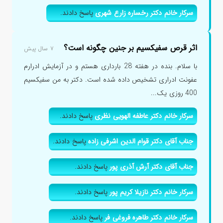
سرکار خانم دکتر رخساره زارع شهری
پاسخ دادند.
اثر قرص سفیکسیم بر جنین چگونه است؟
۷ سال پیش
با سلام. بنده در هفته 28 بارداری هستم و در آزمایش ادرارم
عفونت ادراری تشخیص داده شده است. دکتر به من سفیکسیم
400 روزی یک...
سرکار خانم دکتر عاطفه الهویی نظری
پاسخ دادند.
جناب آقای دکتر قوام الدین اشرفی زاده
پاسخ دادند.
جناب آقای دکتر آرش آذری پور
پاسخ دادند.
سرکار خانم دکتر نازیلا کریم پور
پاسخ دادند.
سرکار خانم دکتر طاهره فروغی فر
پاسخ دادند.