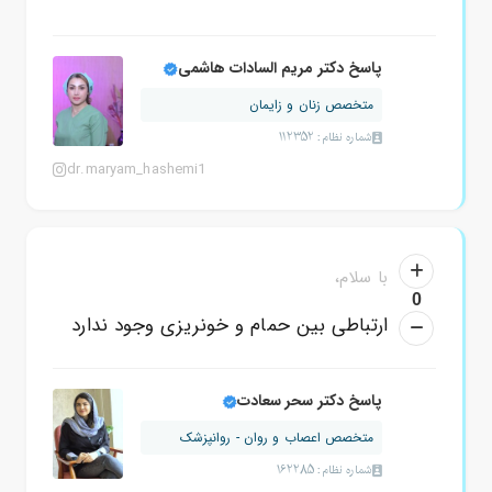
پاسخ دکتر مریم السادات هاشمی
متخصص زنان و زایمان
شماره نظام: 112352
dr.maryam_hashemi1
با سلام،
0
ارتباطی بین حمام و خونریزی وجود ندارد
پاسخ دکتر سحر سعادت
متخصص اعصاب و روان - روانپزشک
شماره نظام: 162285