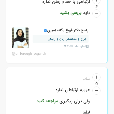
ارتباطی با حمام رفتن نداره.
2
باید
بررسی بشید
پاسخ دکتر فروغ یگانه امیری
جراح و متخصص زنان و زایمان
شماره نظام: 147025
dr.forough_yeganeh
سلام
0
عزیزم ارتباطی نداره.
ولی برای پیگیری
مراجعه کنید
.
لطفا