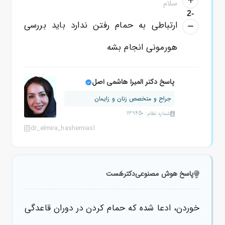
سلام
-2
ارتباطی به حمام رفتن ندارد باید بررسی
هورمونی انجام بشه
پاسخ دکتر المیرا هاشمی اصل
جراح و متخصص زنان و زایمان
شماره نظام: 139450
dr_elmira_hashemiasl
پاسخ هوش مصنوعی
دکترهَست
خوردن، ادعا شده که حمام کردن در
دوران قاعدگی