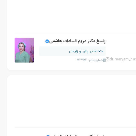
پاسخ دکتر مریم السادات هاشمی
متخصص زنان و زایمان
dr.maryam_ha
شماره نظام: 112352