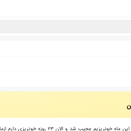
ن
سلام من حدود ۹ ماه قرص سیپروترون کامپاند میخو