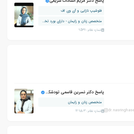
پاسخ دکتر مریم السادات شریفی
فلوشیپ نازایی و آی وی اف
متخصص زنان و زایمان - دارای بورد تخصصی
شماره نظام: 95611
پاسخ دکتر نسرین قاسمی تودشکچوئی
متخصص زنان و زایمان
dr.nasringhas
شماره نظام: 129803