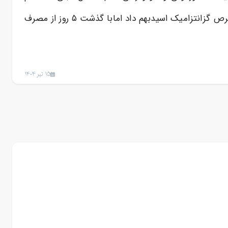
حل شده بود و کیستهم نداشتم رفتم پیش دکتر قرص سیپروترون رو برام قطع کرد و۱امپول ویتامین kو هر۱۲ ساعت هم قرص گزانتزامیک اسیدبهم داد امابا گذشت ۵ روز از مصرف
15 تیر 1404