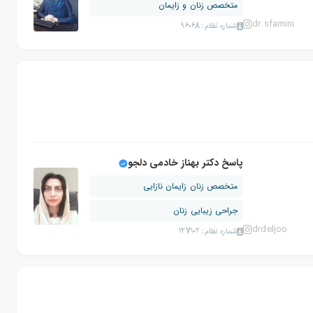
متخصص زنان و زایمان
dr.sfamini
شماره نظام: 96068
پاسخ دکتر بهناز خادمی دلجو
متخصص زنان زایمان نازایی
جراحی زیبایی زنان
drdeljoo
شماره نظام: 127102