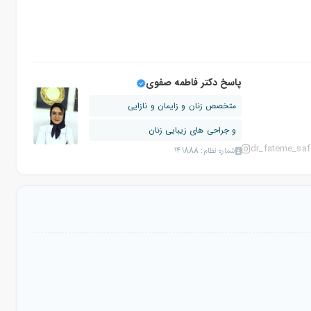
پاسخ دکتر فاطمه صفوی
متخصص زنان و زایمان و نازایی
و جراحی های زیبایی زنان
dr_fateme_saf
شماره نظام: 141888