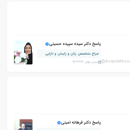
پاسخ دکتر سیده سپیده حسینی
جراح متخصص زنان و زایمان و نازایی
drsepidehhoss
شماره نظام: 142227
پاسخ دکتر فرهانه امینی