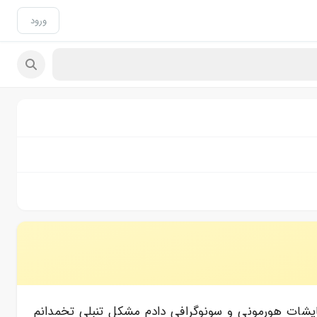
ورود
ردم این ماه خونریزیم عجیب شد و الان ۲۳ روزه خونریزی دارم ازمایشات هورمونی و سونوگرافی دادم مشکل تنبلی تخمدانم