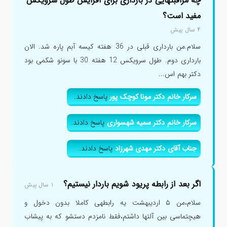
چه مراقبتهایی در بارداری برای افزایش طول سرویکس
مفید است؟
۴ سال پیش
سلام.من بارداری قبلی در 36 هفته کیسه آبم پاره شد. الان
بارداری دوم. طول سرویکس 12 هفته 30 با سونو شکمی بود
دکتر بهم اس...
سرکار خانم دکتر مونا کوچک پور
پاسخ دادند.
سرکار خانم دکتر سمیه شهسواری
پاسخ دادند.
جناب آقای دکتر مهدی شهرزاد
پاسخ دادند.
اگر بعد از رابطه پریود شویم باردار نیستیم؟
۱ سال پیش
سلام،من ۵ اردیبهشت یه رابطهی کاملا بدون دخول و
هیچتماسی بین آلتها داشتم،فقط نامزدم دستشو که به پیشاب