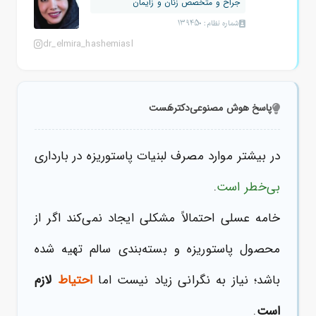
جراح و متخصص زنان و زایمان
شماره نظام: 139450
dr_elmira_hashemiasl
پاسخ هوش مصنوعی
دکترهَست
در بیشتر موارد مصرف لبنیات پاستوریزه در بارداری
بی‌خطر است
.
خامه عسلی احتمالاً مشکلی ایجاد نمی‌کند اگر از
محصول پاستوریزه و بسته‌‌بندی سالم تهیه شده
باشد؛ نیاز به نگرانی زیاد نیست اما
احتیاط
لازم
است
.