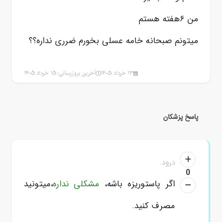
من ۶هفته هستم
میتونم صبحانه خامه عسلی بخورم ضرری نداره؟؟
13 خرداد 1405
آخرین بروزرسانی: 15 خرداد 1405
پاسخ پزشکان
درود.
0
اگر پاستوریزه باشه،
مشکلی نداره
،میتونید
مصرف کنید.