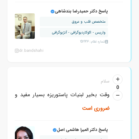
پاسخ دکتر حمیدرضا بندشاهی
متخصص قلب و عروق
واریس - اکوکاردیوگرافی - آنژیوگرافی
شماره نظام: 151716
dr.bandshahi
سلام
0
وقت بخیر لبنیات پاستوریزه بسیار مفید و
ضروری است
پاسخ دکتر المیرا هاشمی اصل