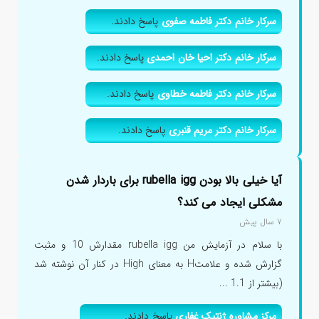
سرکار خانم دکتر فاطمه صفوی
پاسخ دادند.
سرکار خانم دکتر احیا خان احمدی
پاسخ دادند.
سرکار خانم دکتر فاطمه خطاوی
پاسخ دادند.
سرکار خانم دکتر مریم قنبری
پاسخ دادند.
آیا خیلی بالا بودن rubella igg برای باردار شدن
مشکلی ایجاد می کند؟
۷ سال پیش
با سلام در آزمایش من rubella igg مقدارش 10 و مثبت
گزارش شده و علامتH به معنای High در کنار آن نوشته شد
(بیشتر از 1.1 ...
مرکز مشاوره ژنتیک غفاری
پاسخ دادند.