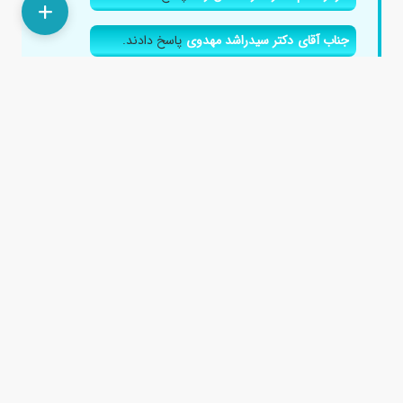
جناب آقای دکتر سیدراشد مهدوی
پاسخ دادند.
پاسخ دادند.
لنف نود ری اکتیو در زنجیره ژوگولر دوطرف گردن
خطرناکه؟
۱ سال پیش
ایا وجود لنف نود ری اکتیو در زنجیره ژوگولر دو طرف
خطرناکه؟...
جناب آقای دکتر هادی عباسی
پاسخ دادند.
سرکار خانم دکتر مریم دادخواه
پاسخ دادند.
پاسخ دادند.