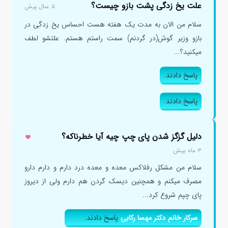
علت یخ زدگی پشت بازو چیست؟
۵ سال پیش
سلام من الان به مدت یک هفته هست احساس یخ زدگی در
بازو وزیر گوش(در گردنم) سمت راستم هستم. علتشو لطف
میکنید؟...
پاسخ دادند.
پاسخ دادند.
دلیل گزگز شدن پای چپ چیه آیا خطرناکه؟
۳ ماه پیش
سلام من مشکل رفلاکس معده و معده درد دارم و دارم دارو
مصرف میکنم و همچنین دیسک گردن هم دارم ولی از دیروز
پای چپم شروع کرد...
سرکار خانم دکتر مهسا رکابی
پاسخ دادند.