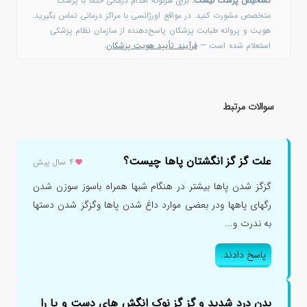
تشخیص پزشک نیست.
برای هرگونه اقدام درمانی حتماً با پزشک
متخصص مشورت کنید. در مواقع اورژانسی با مراکز درمانی تماس بگیرید.
هویت و پروانه طبابت پزشکان پاسخ‌دهنده از سازمان نظام پزشکی
استعلام شده است —
فرآیند تأیید هویت پزشکان
.
سوالات مرتبط
علت گز گز انگشتان پاها چیست؟
۴ سال پیش
گزگز شدن پاها بیشتر در هنگام شبها همراه باسوز سوزن شدن
رگهای پاهها ودر بعضی موارد داغ شدن پاها وگزگز شدن دستها
به ندرت و...
پاسخ دادند.
بدن درد شدید و گز گز نوک انگش های دست و پا را